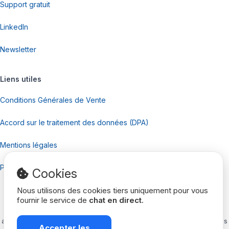
Support gratuit
LinkedIn
Newsletter
Liens utiles
Conditions Générales de Vente
Accord sur le traitement des données (DPA)
Mentions légales
Politique de confidentialité
Cookies
Nous utilisons des cookies tiers uniquement pour vous
fournir le service de
chat en direct
.
Loxya est une solution SaaS professionnelle, offrant des fonctionnalités
avancées de gestion de location et prêt de matériel adaptées à tous types
Accepter les