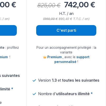
00 €
742,00 €
825,00 €
H.T. /
an
. / an)
(990,00 €
890,40 € T.T.C. / an)
C'est parti
ète
: profitez
Pour un accompagnement privilégié : la
variante
mium
!
Premium
, avec le
support
personnalisé
!
s suivantes
Version
1.3
et
toutes les suivantes
llimité
*
Nombre d'
utilisateurs illimité
*
e