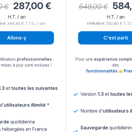
287,00 €
584,
0 €
649,00 €
H.T. /
an
H.T. /
an
0 €
344,40 € T.T.C. / an)
(778,80 €
700,80 € T.T.C
Allons-y
C'est parti
ilisation
professionnelles
:
Pour une
expérience compl
 mises à jour sont incluses !
des
fonctionnalités
Pre
1.3
et
toutes les suivantes
Version
1.3
et
toutes le
d'
utilisateurs illimité
*
Nombre d'
utilisateurs i
arde
quotidienne
Sauvegarde
quotidienn
 hébergées en France