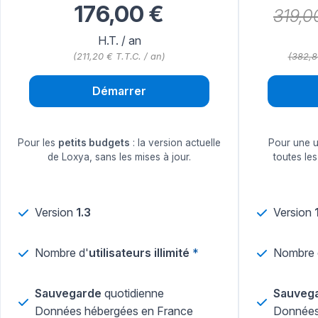
176,00 €
319,0
H.T. /
an
(211,20 € T.T.C. / an)
(382,8
Démarrer
Pour les
petits budgets
: la version actuelle
Pour une ut
de Loxya, sans les mises à jour.
toutes les
Version
1.3
Version
Nombre d'
utilisateurs illimité
*
Nombre 
Sauvegarde
quotidienne
Sauveg
Données hébergées en France
Données