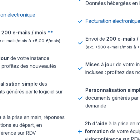
Données hébergées en 
ion électronique
Facturation électroniqu
e
200 e-mails / mois
**
Envoi de
200 e-mails /
0 e-mails/mois à +5,00 €/mois)
(ext. +500 e-mails/mois à 
jour
de votre instance
Mises à jour
de votre i
 : profitez des nouveautés
incluses : profitez des 
lisation simple
des
Personnalisation simp
 générés par le logiciel sur
documents générés par le
e
demande
e
à la prise en main, réponses
2h d'aide
à la prise en 
tions au départ, en
formation
de votre équi
férence sur RDV
visioconférence sur RD