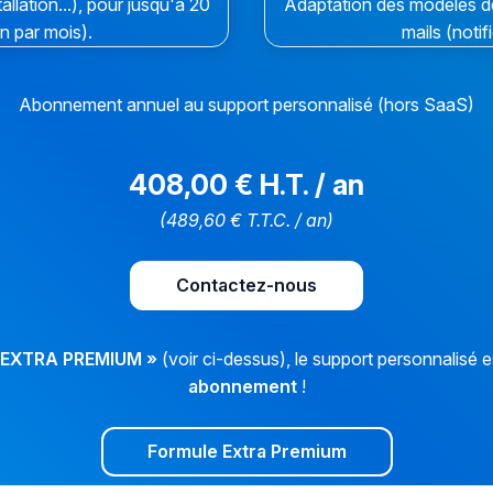
allation...), pour jusqu'à 20
Adaptation des modèles de 
on par mois).
mails (notif
Abonnement annuel au support personnalisé (hors SaaS)
408,00 € H.T. / an
(489,60 € T.T.C. / an)
Contactez-nous
 EXTRA PREMIUM »
(voir ci-dessus), le support personnalisé 
abonnement
!
Formule Extra Premium