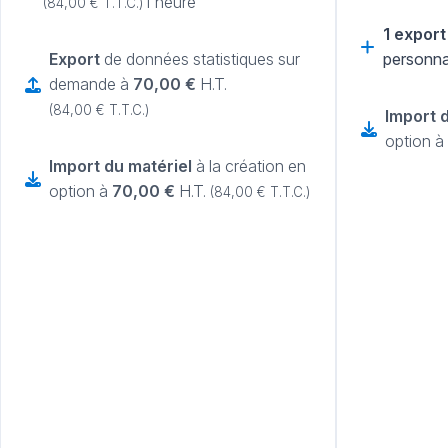
l'heure
(84,00 € T.T.C.)
1 export
Export
de données statistiques sur
personna
demande à
70,00 €
H.T.
(84,00 € T.T.C.)
Import 
option à
Import du matériel
à la création en
option à
70,00 €
H.T.
(84,00 € T.T.C.)