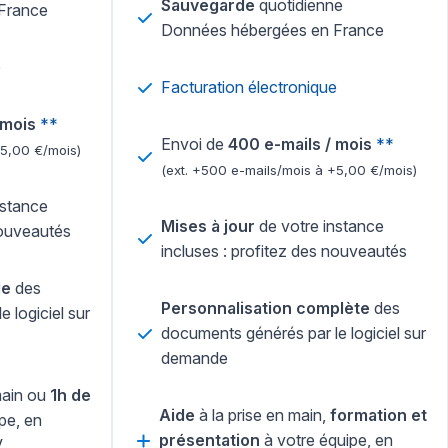
Sauvegarde
quotidienne
France
Données hébergées en France
e
Facturation électronique
 mois
**
Envoi de
400 e-mails / mois
**
+5,00 €/mois)
(ext. +500 e-mails/mois à +5,00 €/mois)
nstance
Mises à jour
de votre instance
nouveautés
incluses : profitez des nouveautés
le
des
Personnalisation complète
des
 logiciel sur
documents générés par le logiciel sur
demande
main ou
1h de
Aide
à la prise en main,
formation et
pe, en
présentation
à votre équipe, en
V