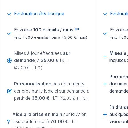
Facturation électronique
Facturat
Envoi de
100 e-mails / mois
**
Envoi d
(ext. +500 e-mails/mois à +5,00 €/mois)
(ext. +50
Mises à jour effectuées
sur
Mises à 
demande
, à
35,00 €
H.T.
incluses
(42,00 € T.T.C.)
Personna
Personnalisation
des documents
documents
générés par le logiciel sur demande à
demand
partir de
35,00 €
H.T.
(42,00 € T.T.C.)
1h d'aid
Aide à la prise en main
sur RDV en
aux ques
visioconférence à
70,00 €
H.T.
visiocon